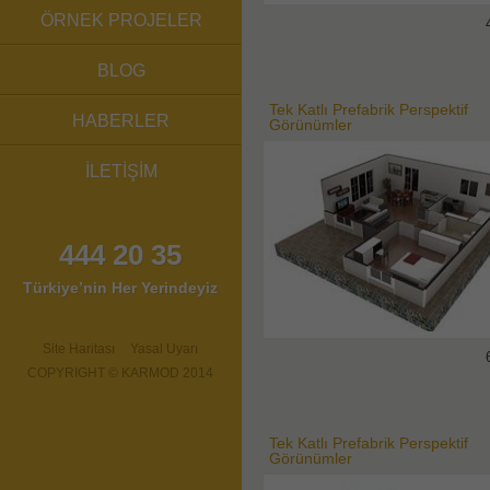
ÖRNEK PROJELER
BLOG
Tek Katlı Prefabrik Perspektif
HABERLER
Görünümler
İLETİŞİM
444 20 35
Türkiye’nin Her Yerindeyiz
Site Haritası
Yasal Uyarı
COPYRIGHT © KARMOD 2014
Tek Katlı Prefabrik Perspektif
Görünümler