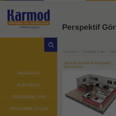
Perspektif Gö
X
Anasayfa
Prefabrik Evler
Pre
Tek Katlı Prefabrik Perspektif
Görünümler
ANASAYFA
KURUMSAL
PREFABRİK YAPI
PREFABRİK EVLER