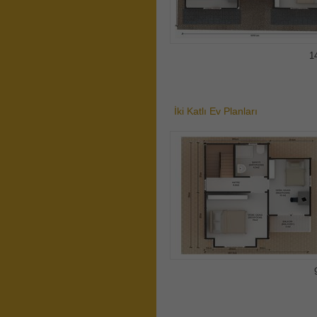
1
İki Katlı Ev Planları