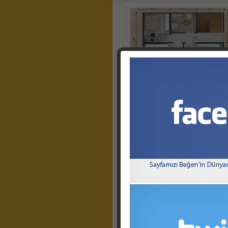
1
İki Katlı Ev Planları