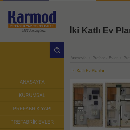
İki Katlı Ev Pla
X
Anasayfa
Prefabrik Evler
Pre
İki Katlı Ev Planları
ANASAYFA
KURUMSAL
PREFABRİK YAPI
PREFABRİK EVLER