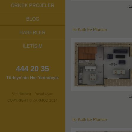
ÖRNEK PROJELER
1
BLOG
İki Katlı Ev Planları
HABERLER
İLETİŞİM
444 20 35
Türkiye’nin Her Yerindeyiz
Site Haritası
Yasal Uyarı
1
COPYRIGHT © KARMOD 2014
İki Katlı Ev Planları