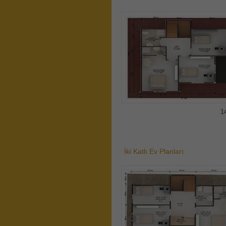
1
İki Katlı Ev Planları