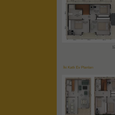
1
İki Katlı Ev Planları